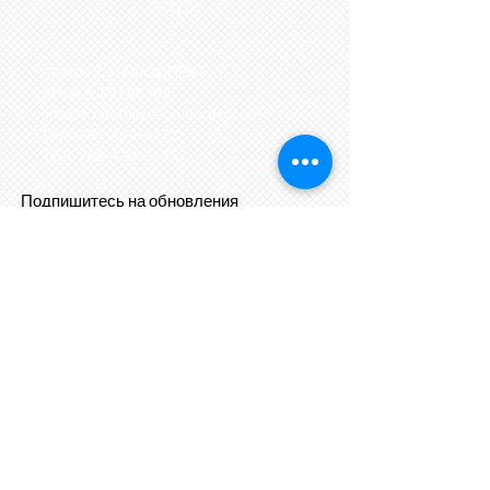
3726 N 7-Й ПРОСПЕКТ.
АНОКА, МН 55303
info@tastefuldelightscafe.com
Тел.:
763-439-6172
ТЕЛ:
763-439-6173
Подпишитесь на обновления
Подпишись сейчас
OPENING
HOURS
Saturday 11 AM–8 PM
Wednesday 11 AM–8 PM
Thursday 11 AM–8 PM
Friday 11 AM–8 PM