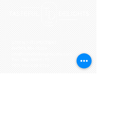
3726 N 7-Й ПРОСПЕКТ.
АНОКА, МН 55303
info@tastefuldelightscafe.com
Тел.:
763-439-6172
ТЕЛ:
763-439-6173
Подпишитесь на обновления
Подпишись сейчас
OPENING
HOURS